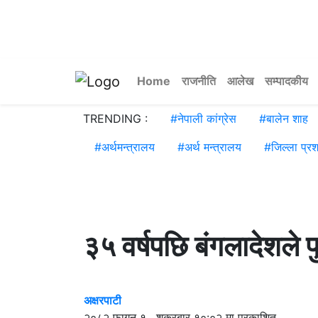
Home
राजनीति
आलेख
सम्पादकीय
TRENDING :
#
नेपाली कांग्रेस
#
बालेन शाह
#
अर्थमन्त्रालय
#
अर्थ मन्त्रालय
#
जिल्ला प्र
३५ वर्षपछि बंगलादेशले पु
अक्षरपाटी
२०८२ फागुन १ , शुक्रबार १०:०२ मा प्रकाशित