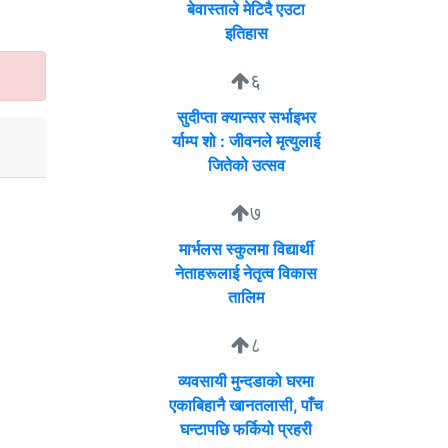
बेवास्ताले मेटिदै एउटा
इतिहास
६
सुदीप्ता क्यान्सर सर्भाइभर
र्याम्प शो : जीवनले मृत्युलाई
जितेको उत्सव
७
मार्भलस स्कुलमा विद्यार्थी
नेताहरूलाई नेतृत्व विकास
तालिम
८
व्यवसायी मुन्दडाको घरमा
एकाबिहानै खानतलासी, पाँच
घन्टापछि फर्कियो प्रहरी