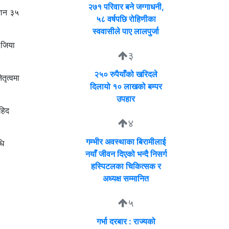
२७१ परिवार बने जग्गाधनी,
मान ३५
५८ वर्षपछि रोहिणीका
स्ववासीले पाए लालपुर्जा
 जिया
३
२५० रुपैयाँको खरिदले
तृत्वमा
दिलायो १० लाखको बम्पर
उपहार
ाहिद
४
गम्भीर अवस्थाका बिरामीलाई
धि
नयाँ जीवन दिएको भन्दै निसर्ग
हस्पिटलका चिकित्सक र
अध्यक्ष सम्मानित
५
गर्भा दरबार : राज्यको