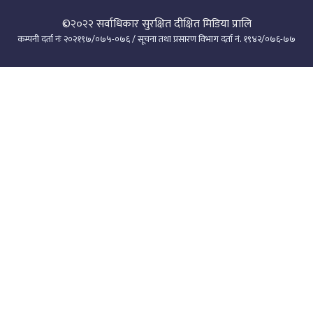
©२०२२
सर्वाधिकार सुरक्षित दीक्षित मिडिया प्रालि
कम्पनी दर्ता नंः २०२१९७/०७५-०७६ / सूचना तथा प्रसारण विभाग दर्ता नं. १९४२/०७६-७७