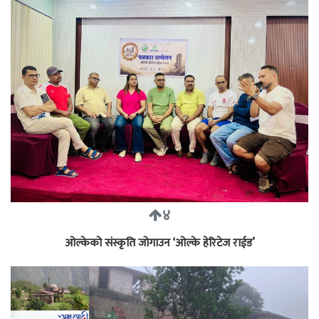
४
ओल्केको संस्कृति जोगाउन ‘ओल्के हेरिटेज राईड’