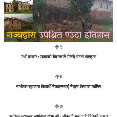
५
गर्भा दरबार : राज्यको बेवास्ताले मेटिदै एउटा इतिहास
६
मार्भलस स्कुलमा विद्यार्थी नेताहरूलाई नेतृत्व विकास तालिम
७
सुदीप्ता क्यान्सर सर्भाइभर र्याम्प शो : जीवनले मृत्युलाई जितेको उत्सव