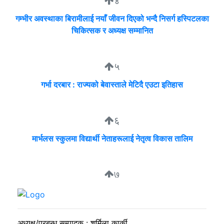
४
गम्भीर अवस्थाका बिरामीलाई नयाँ जीवन दिएको भन्दै निसर्ग हस्पिटलका
चिकित्सक र अध्यक्ष सम्मानित
५
गर्भा दरबार : राज्यको बेवास्ताले मेटिदै एउटा इतिहास
६
मार्भलस स्कुलमा विद्यार्थी नेताहरूलाई नेतृत्व विकास तालिम
७
सुदीप्ता क्यान्सर सर्भाइभर र्याम्प शो : जीवनले मृत्युलाई जितेको उत्सव
अध्यक्ष/प्रबन्ध सम्पादक : शर्मिला कार्की