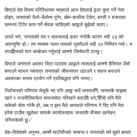
बिष्टले देश विसम परिस्थितमा भएकाले आज देशलाई ठूला कुरा गर्ने नेता
होइन, जनताको दैलाे–दैलाेमा पुगेर, खेत–बासीमा टेकेर, बस्ती र बजारका
समस्या टिपेर काम गर्ने सेवक चाहिएको आफूले बुझेकाे बताए।
उनले भने, ‘जनताको मत र भावनालाई कदर नगरेकै कारण भदाै २३ को
असन्तुष्टि हो। तर त्यसमा गलत तत्वको घुसपैठले भदाै २४ निम्तिन गयो। म
तपाईँहरुको माग सम्बाेधन गर्नुलाई आफ्नाे जिम्मेवारी ठान्छु।’
विष्टले जनताले अवसर दिएर पठाएमा आफूले त्यसलाई आफ्नो हैसियत उँचाे
बनाउने साधन नबनाएर जनताको जीवनस्तर उठाउने र सहज बनाउने
अवसरका रूपमा प्रयाेग गर्ने प्रतिबद्धता पनि जनाए।
निर्वाचनको परिणाम जेसुकै भए पनि आफू सधैं जनतासँगै, जनताकै माझमा
रहने र राजनीतिमार्फत समाजसेवा गरिरहने बताउँदै भने,’हिँजाे पनि मैले
सकेको सेवा गरेकै हो, अब त झन मैले जनताले परिणाम ने दिए पनि मेरा
हरेक ठाउँमा खुलेका सम्पर्क कार्यालयहरू जनताकै बीचमा रहनेछन्
भनिसकेको छु।’
देश–विदेशको अनुभव, आफ्नै माटोसँगको सम्बन्ध र जनताको मर्म बुझ्ने क्षमता