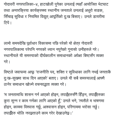
गोदावरी नगरपालिका–४, हाटखोली पुगेका उनलाई त्यहाँ आयोजित भेटघाट
तथा अन्तरक्रिया कार्यक्रममा स्थानीय जनताले उनलाई अधुरो सडक,
सिँचाइ सुविधा र नियमित विद्युत् आपूर्तिको दु:ख बिसाए। उनले डायरीमा
टिपे।
लामो समयदेखि पूर्वाधार विकासमा पछि परेको यो क्षेत्र गाेदावरी
नगरपालिकामा परेपनि नगरको ध्यान नपुगेको गुनासाे उनीहरुले गरे।
स्थानीयले यी समस्याको दीर्घकालीन समाधानको अपेक्षा बिष्टसँग व्यक्त
गरे।
विष्टले जवाफमा आफू ‘राजनीति पद, शक्ति र सुविधाका लागि नभई जनताकै
दुःख–सुखमा साथ दिन आएको’ बताए। उनले यी सबै समस्यालाई आफ्नै
ठानेर समाधान खोज्ने वचनवद्धता व्यक्त गरे।
‘म जनतामाथि शासन गर्न आएको होइन, तपाइँहरुसँगै हिँड्न, तपाईँहरुका
कुरा सुन्न र काम गर्नका लागि आएको हुँ,’ उनले भने, ‘त्यसैले म भाषणमा
होइन, काममा विश्वास गर्छु, आश्वासन होइन, परिणाममा भरोसा गर्छु।
तपाईँहरु भोलि नपछुताउने काम गरेर देखाउनेछु।’