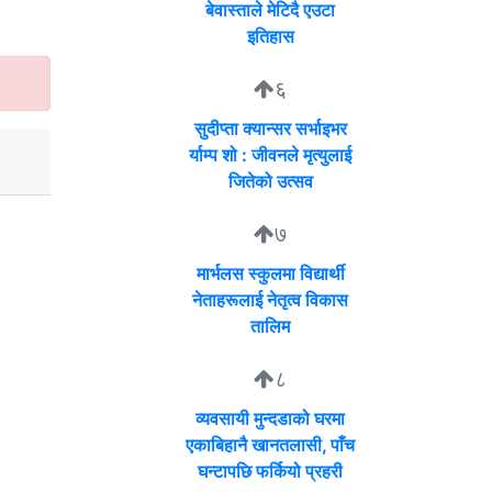
बेवास्ताले मेटिदै एउटा
इतिहास
६
सुदीप्ता क्यान्सर सर्भाइभर
र्याम्प शो : जीवनले मृत्युलाई
जितेको उत्सव
७
मार्भलस स्कुलमा विद्यार्थी
नेताहरूलाई नेतृत्व विकास
तालिम
८
व्यवसायी मुन्दडाको घरमा
एकाबिहानै खानतलासी, पाँच
घन्टापछि फर्कियो प्रहरी