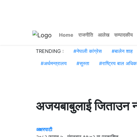
Home
राजनीति
आलेख
सम्पादकीय
TRENDING :
#
नेपाली कांग्रेस
#
बालेन शाह
#
अर्थमन्त्रालय
#
सुस्ता
#
राष्ट्रिय बाल अधिक
अजयबाबुलाई जिताउन नौ
अक्षरपाटी
२०८२ फागुन ५ , मंगलबार ११:०२ मा प्रकाशित