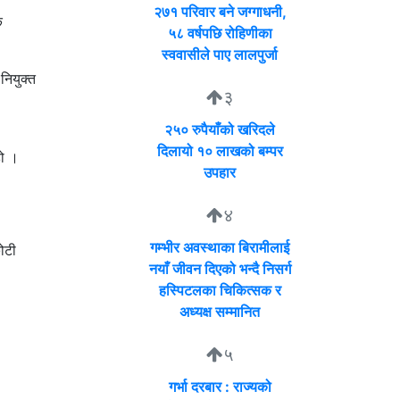
२७१ परिवार बने जग्गाधनी,
क
५८ वर्षपछि रोहिणीका
स्ववासीले पाए लालपुर्जा
नियुक्त
३
२५० रुपैयाँको खरिदले
दिलायो १० लाखको बम्पर
हो ।
उपहार
४
गम्भीर अवस्थाका बिरामीलाई
ोटी
नयाँ जीवन दिएको भन्दै निसर्ग
हस्पिटलका चिकित्सक र
अध्यक्ष सम्मानित
५
गर्भा दरबार : राज्यको