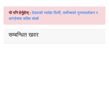
यो पनि हेर्नुहोस् :
देउवाको स्वदेश फिर्ती, सर्वोच्चको पुनरावलोकन र
कांग्रेसमा शक्ति संघर्ष
सम्बन्धित खवर