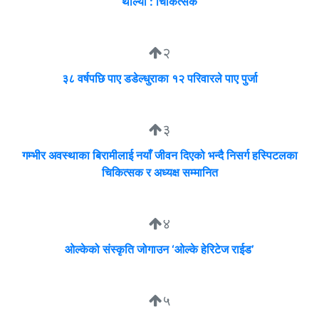
थाल्यो : चिकित्सक
२
३८ वर्षपछि पाए डडेल्धुराका १२ परिवारले पाए पुर्जा
३
गम्भीर अवस्थाका बिरामीलाई नयाँ जीवन दिएको भन्दै निसर्ग हस्पिटलका
चिकित्सक र अध्यक्ष सम्मानित
४
ओल्केको संस्कृति जोगाउन ‘ओल्के हेरिटेज राईड’
५