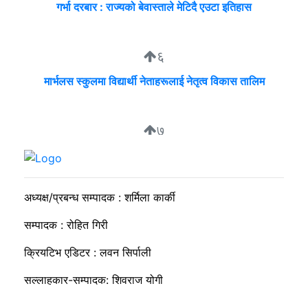
गर्भा दरबार : राज्यको बेवास्ताले मेटिदै एउटा इतिहास
६
मार्भलस स्कुलमा विद्यार्थी नेताहरूलाई नेतृत्व विकास तालिम
७
सुदीप्ता क्यान्सर सर्भाइभर र्याम्प शो : जीवनले मृत्युलाई जितेको उत्सव
अध्यक्ष/प्रबन्ध सम्पादक : शर्मिला कार्की
सम्पादक : रोहित गिरी
क्रियटिभ एडिटर : लवन सिर्पाली
सल्लाहकार-सम्पादक: शिवराज योगी