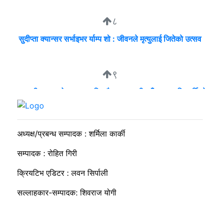
८
सुदीप्ता क्यान्सर सर्भाइभर र्याम्प शो : जीवनले मृत्युलाई जितेको उत्सव
९
व्यवसायी मुन्दडाको घरमा एकाबिहानै खानतलासी, पाँच घन्टापछि फर्कियो
प्रहरी
अध्यक्ष/प्रबन्ध सम्पादक : शर्मिला कार्की
सम्पादक : रोहित गिरी
क्रियटिभ एडिटर : लवन सिर्पाली
सल्लाहकार-सम्पादक: शिवराज योगी