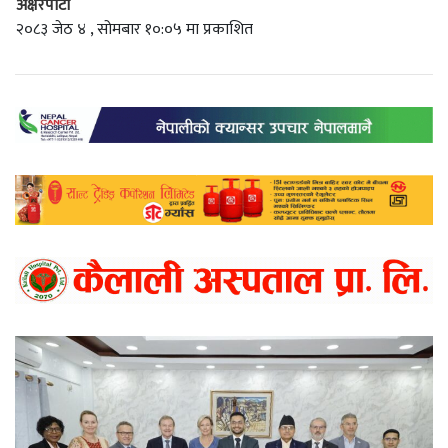
अक्षरपाटी
२०८३ जेठ ४ , सोमबार १०:०५ मा प्रकाशित