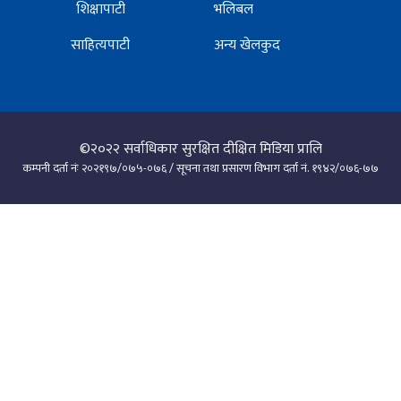
शिक्षापाटी
भलिबल
साहित्यपाटी
अन्य खेलकुद
©२०२२
सर्वाधिकार सुरक्षित दीक्षित मिडिया प्रालि
कम्पनी दर्ता नंः २०२१९७/०७५-०७६ / सूचना तथा प्रसारण विभाग दर्ता नं. १९४२/०७६-७७