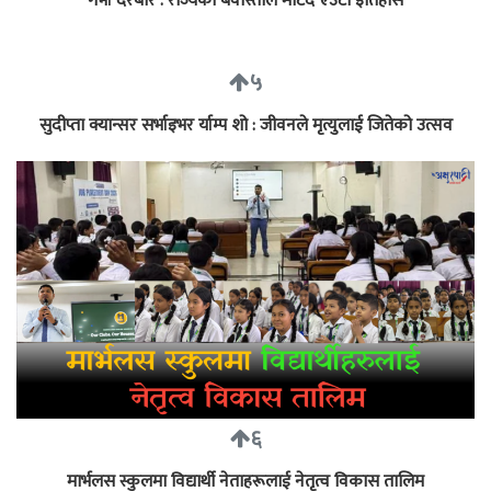
गर्भा दरबार : राज्यको बेवास्ताले मेटिदै एउटा इतिहास
५
सुदीप्ता क्यान्सर सर्भाइभर र्याम्प शो : जीवनले मृत्युलाई जितेको उत्सव
६
मार्भलस स्कुलमा विद्यार्थी नेताहरूलाई नेतृत्व विकास तालिम