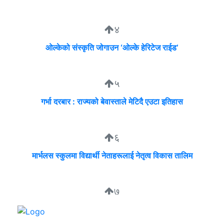
४
ओल्केको संस्कृति जोगाउन ‘ओल्के हेरिटेज राईड’
५
गर्भा दरबार : राज्यको बेवास्ताले मेटिदै एउटा इतिहास
६
मार्भलस स्कुलमा विद्यार्थी नेताहरूलाई नेतृत्व विकास तालिम
७
सुदीप्ता क्यान्सर सर्भाइभर र्याम्प शो : जीवनले मृत्युलाई जितेको उत्सव