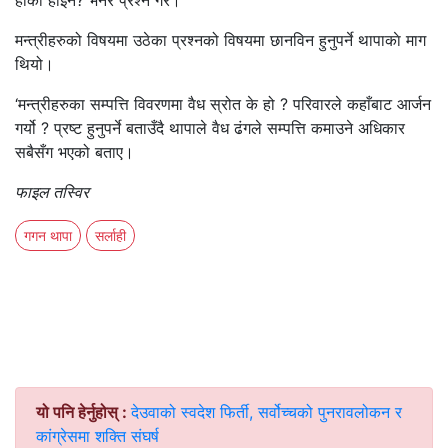
होकी होइन? भनेर प्रश्न गरे।
मन्त्रीहरुको विषयमा उठेका प्रश्नको विषयमा छानविन हुनुपर्ने थापाकाे माग
थियो।
‘मन्त्रीहरुका सम्पत्ति विवरणमा वैध स्रोत के हो ? परिवारले कहाँबाट आर्जन
गर्यो ? प्रष्ट हुनुपर्ने बताउँदै थापाले वैध ढंगले सम्पत्ति कमाउने अधिकार
सबैसँग भएको बताए।
फाइल तस्विर
गगन थापा
सर्लाही
यो पनि हेर्नुहोस् :
देउवाको स्वदेश फिर्ती, सर्वोच्चको पुनरावलोकन र
कांग्रेसमा शक्ति संघर्ष