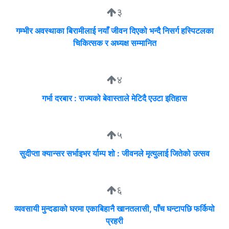
३
गम्भीर अवस्थाका बिरामीलाई नयाँ जीवन दिएको भन्दै निसर्ग हस्पिटलका
चिकित्सक र अध्यक्ष सम्मानित
४
गर्भा दरबार : राज्यको बेवास्ताले मेटिदै एउटा इतिहास
५
सुदीप्ता क्यान्सर सर्भाइभर र्याम्प शो : जीवनले मृत्युलाई जितेको उत्सव
६
व्यवसायी मुन्दडाको घरमा एकाबिहानै खानतलासी, पाँच घन्टापछि फर्कियो
प्रहरी