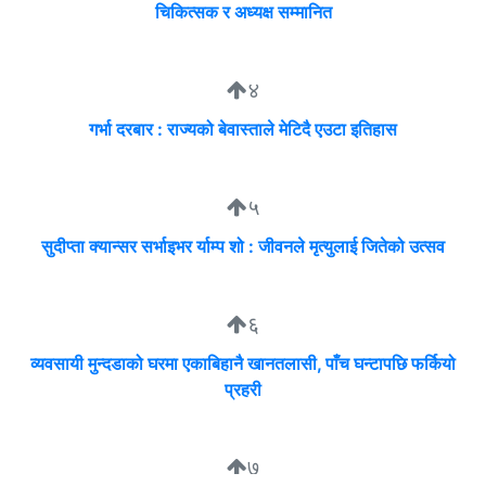
चिकित्सक र अध्यक्ष सम्मानित
४
गर्भा दरबार : राज्यको बेवास्ताले मेटिदै एउटा इतिहास
५
सुदीप्ता क्यान्सर सर्भाइभर र्याम्प शो : जीवनले मृत्युलाई जितेको उत्सव
६
व्यवसायी मुन्दडाको घरमा एकाबिहानै खानतलासी, पाँच घन्टापछि फर्कियो
प्रहरी
७