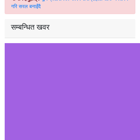
गरि सरल बनाइँदै
सम्बन्धित खवर