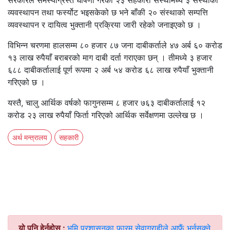
सरकारले समस्याग्रस्त घोषणा गरेका २३ सहकारी संस्थामध्ये ३ संस्थाको
व्यवस्थापन तथा फर्स्योट भइसकेको छ भने बाँकी २० संस्थाको सम्पत्ति
व्यवस्थापन र दायित्व भुक्तानी प्रक्रिया जारी रहेको जनाइएको छ ।
विभिन्न चरणमा हालसम्म ८० हजार ८७ जना दाबीकर्ताले ४७ अर्ब ६० करोड
१३ लाख रुपैयाँ बराबरको माग दाबी दर्ता गराएका छन् । तीमध्ये ३ हजार
६८८ दाबीकर्तालाई पूर्ण रूपमा २ अर्ब ५४ करोड ६८ लाख रुपैयाँ भुक्तानी
गरिएको छ ।
यस्तै, चालु आर्थिक वर्षको फागुनसम्म ८ हजार ७६३ दाबीकर्तालाई १२
करोड २३ लाख रुपैयाँ फिर्ता गरिएको आर्थिक सर्वेक्षणमा उल्लेख छ ।
अर्थ मन्त्रालय
सहकारी
यो पनि हेर्नुहोस् :
भूमि प्रशासनका फारम सेवाग्राहीले आफैं भर्नसक्ने