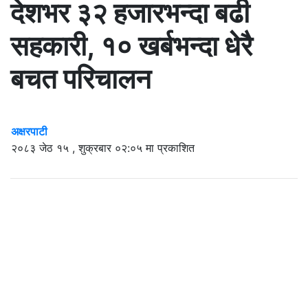
देशभर ३२ हजारभन्दा बढी
सहकारी, १० खर्बभन्दा धेरै
बचत परिचालन
अक्षरपाटी
२०८३ जेठ १५ , शुक्रबार ०२:०५ मा प्रकाशित