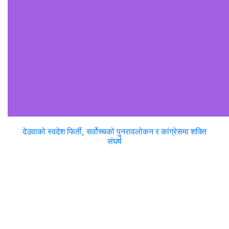
देउवाको स्वदेश फिर्ती, सर्वोच्चको पुनरावलोकन र कांग्रेसमा शक्ति
संघर्ष