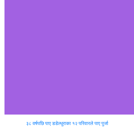
३८ वर्षपछि पाए डडेल्धुराका १२ परिवारले पाए पुर्जा