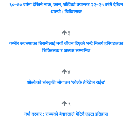
६०–७० वर्षमा देखिने नाक, कान, घाँटीको क्यान्सर २२–२५ वर्षमै देखिन
थाल्यो : चिकित्सक
३
गम्भीर अवस्थाका बिरामीलाई नयाँ जीवन दिएको भन्दै निसर्ग हस्पिटलका
चिकित्सक र अध्यक्ष सम्मानित
४
ओल्केको संस्कृति जोगाउन ‘ओल्के हेरिटेज राईड’
५
गर्भा दरबार : राज्यको बेवास्ताले मेटिदै एउटा इतिहास