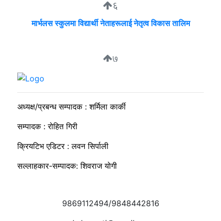
६
मार्भलस स्कुलमा विद्यार्थी नेताहरूलाई नेतृत्व विकास तालिम
७
सुदीप्ता क्यान्सर सर्भाइभर र्याम्प शो : जीवनले मृत्युलाई जितेको उत्सव
अध्यक्ष/प्रबन्ध सम्पादक : शर्मिला कार्की
सम्पादक : रोहित गिरी
क्रियटिभ एडिटर : लवन सिर्पाली
सल्लाहकार-सम्पादक: शिवराज योगी
9869112494/9848442816