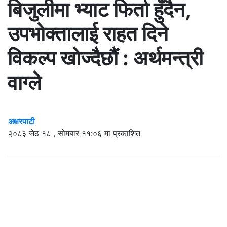
बिजुलीमा भ्याट फिर्ता हुँदैन,
उपभोक्तालाई राहत दिने
विकल्प खोज्दैछौं : अर्थमन्त्री
वाग्ले
अक्षरपाटी
२०८३ जेठ १८ , सोमबार ११:०६ मा प्रकाशित