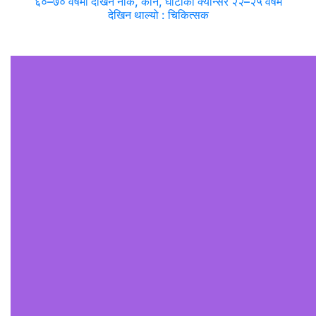
६०–७० वर्षमा देखिने नाक, कान, घाँटीको क्यान्सर २२–२५ वर्षमै
देखिन थाल्यो : चिकित्सक