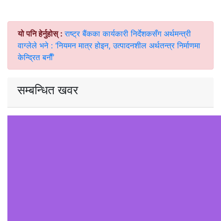
यो पनि हेर्नुहोस् :
राष्ट्र बैंकका कार्यकारी निर्देशकसँग अर्थमन्त्री
वाग्लेले भने : ‘नियमन मात्र होइन, उत्पादनशील अर्थतन्त्र निर्माणमा
केन्द्रित बनाैँ’
सम्बन्धित खवर