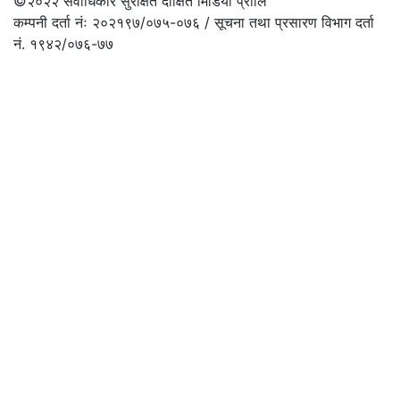
©२०२२
सर्वाधिकार सुरक्षित दीक्षित मिडिया प्रालि
कम्पनी दर्ता नंः २०२१९७/०७५-०७६ / सूचना तथा प्रसारण विभाग दर्ता
नं. १९४२/०७६-७७