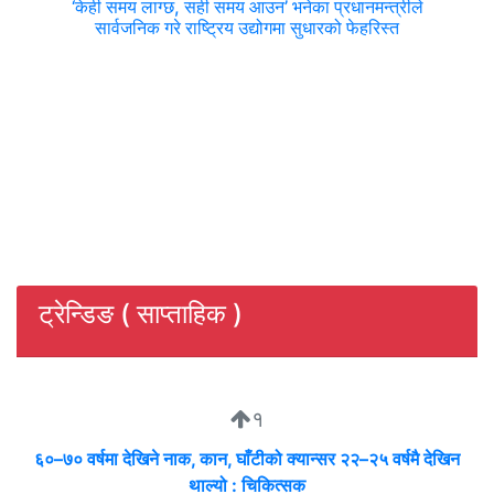
‘केही समय लाग्छ, सही समय आउन’ भनेका प्रधानमन्त्रीले
सार्वजनिक गरे राष्ट्रिय उद्योगमा सुधारको फेहरिस्त
ट्रेन्डिङ ( साप्ताहिक )
१
६०–७० वर्षमा देखिने नाक, कान, घाँटीको क्यान्सर २२–२५ वर्षमै देखिन
थाल्यो : चिकित्सक