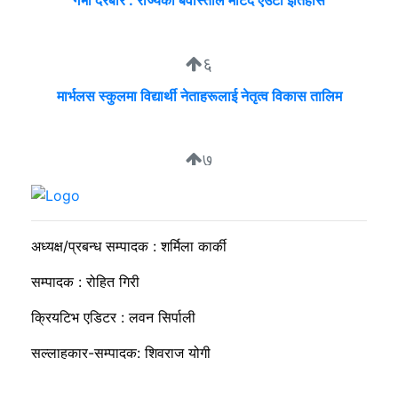
गर्भा दरबार : राज्यको बेवास्ताले मेटिदै एउटा इतिहास
६
मार्भलस स्कुलमा विद्यार्थी नेताहरूलाई नेतृत्व विकास तालिम
७
सुदीप्ता क्यान्सर सर्भाइभर र्याम्प शो : जीवनले मृत्युलाई जितेको उत्सव
अध्यक्ष/प्रबन्ध सम्पादक : शर्मिला कार्की
सम्पादक : रोहित गिरी
क्रियटिभ एडिटर : लवन सिर्पाली
सल्लाहकार-सम्पादक: शिवराज योगी