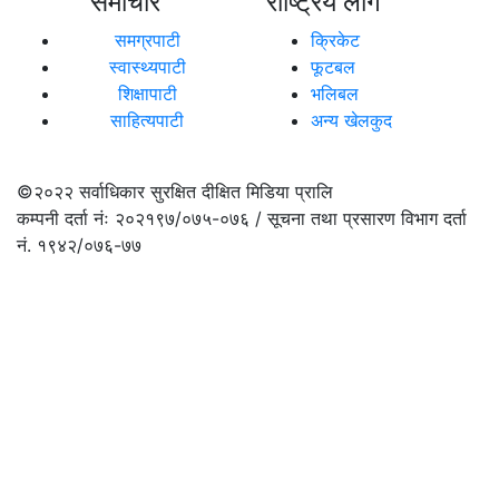
समाचार
राष्ट्रिय लीग
समग्रपाटी
क्रिकेट
स्वास्थ्यपाटी
फूटबल
शिक्षापाटी
भलिबल
साहित्यपाटी
अन्य खेलकुद
©२०२२
सर्वाधिकार सुरक्षित दीक्षित मिडिया प्रालि
कम्पनी दर्ता नंः २०२१९७/०७५-०७६ / सूचना तथा प्रसारण विभाग दर्ता
नं. १९४२/०७६-७७