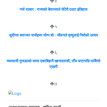
४
गर्भा दरबार : राज्यको बेवास्ताले मेटिदै एउटा इतिहास
५
सुदीप्ता क्यान्सर सर्भाइभर र्याम्प शो : जीवनले मृत्युलाई जितेको उत्सव
६
व्यवसायी मुन्दडाको घरमा एकाबिहानै खानतलासी, पाँच घन्टापछि फर्कियो
प्रहरी
७
सकारात्मक ऊर्जा नै राष्ट्र निर्माणको कडी
अध्यक्ष/प्रबन्ध सम्पादक : शर्मिला कार्की