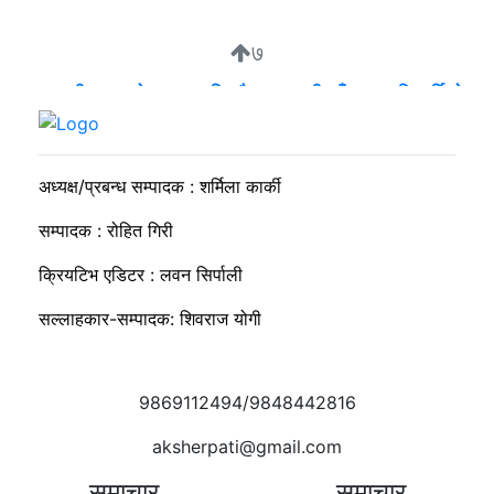
७
व्यवसायी मुन्दडाको घरमा एकाबिहानै खानतलासी, पाँच घन्टापछि फर्कियो
प्रहरी
अध्यक्ष/प्रबन्ध सम्पादक : शर्मिला कार्की
सम्पादक : रोहित गिरी
क्रियटिभ एडिटर : लवन सिर्पाली
सल्लाहकार-सम्पादक: शिवराज योगी
9869112494/9848442816
aksherpati@gmail.com
समाचार
समाचार