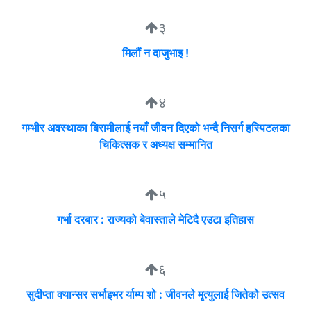
३
मिलौं न दाजुभाइ !
४
गम्भीर अवस्थाका बिरामीलाई नयाँ जीवन दिएको भन्दै निसर्ग हस्पिटलका
चिकित्सक र अध्यक्ष सम्मानित
५
गर्भा दरबार : राज्यको बेवास्ताले मेटिदै एउटा इतिहास
६
सुदीप्ता क्यान्सर सर्भाइभर र्याम्प शो : जीवनले मृत्युलाई जितेको उत्सव