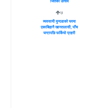
जितेको उत्सव
७
व्यवसायी मुन्दडाको घरमा
एकाबिहानै खानतलासी, पाँच
घन्टापछि फर्कियो प्रहरी