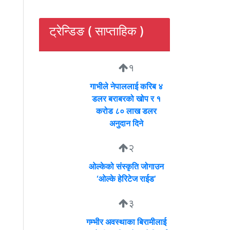
ट्रेन्डिङ ( साप्ताहिक )
१
गाभीले नेपाललाई करिब ४
डलर बराबरको खोप र १
करोड ८० लाख डलर
अनुदान दिने
२
ओल्केको संस्कृति जोगाउन
‘ओल्के हेरिटेज राईड’
३
गम्भीर अवस्थाका बिरामीलाई