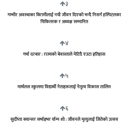
३
गम्भीर अवस्थाका बिरामीलाई नयाँ जीवन दिएको भन्दै निसर्ग हस्पिटलका
चिकित्सक र अध्यक्ष सम्मानित
४
गर्भा दरबार : राज्यको बेवास्ताले मेटिदै एउटा इतिहास
५
मार्भलस स्कुलमा विद्यार्थी नेताहरूलाई नेतृत्व विकास तालिम
६
सुदीप्ता क्यान्सर सर्भाइभर र्याम्प शो : जीवनले मृत्युलाई जितेको उत्सव