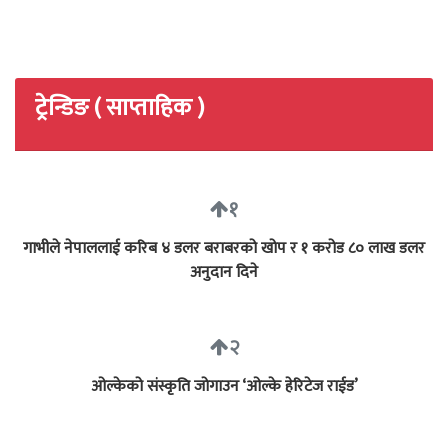
ट्रेन्डिङ ( साप्ताहिक )
१
गाभीले नेपाललाई करिब ४ डलर बराबरको खोप र १ करोड ८० लाख डलर
अनुदान दिने
२
ओल्केको संस्कृति जोगाउन ‘ओल्के हेरिटेज राईड’