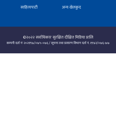
साहित्यपाटी
अन्य खेलकुद
©२०२२
सर्वाधिकार सुरक्षित दीक्षित मिडिया प्रालि
कम्पनी दर्ता नंः २०२१९७/०७५-०७६ / सूचना तथा प्रसारण विभाग दर्ता नं. १९४२/०७६-७७