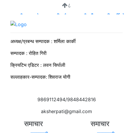
८
व्यवसायी मुन्दडाको घरमा एकाबिहानै खानतलासी, पाँच घन्टापछि फर्कियो
प्रहरी
अध्यक्ष/प्रबन्ध सम्पादक : शर्मिला कार्की
सम्पादक : रोहित गिरी
क्रियटिभ एडिटर : लवन सिर्पाली
सल्लाहकार-सम्पादक: शिवराज योगी
9869112494/9848442816
aksherpati@gmail.com
समाचार
समाचार