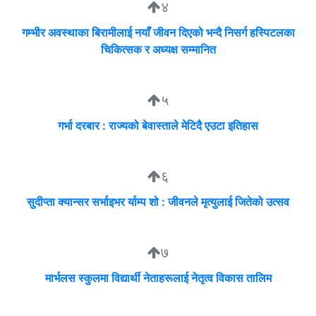
४
गम्भीर अवस्थाका बिरामीलाई नयाँ जीवन दिएको भन्दै निसर्ग हस्पिटलका
चिकित्सक र अध्यक्ष सम्मानित
५
गर्भा दरबार : राज्यको बेवास्ताले मेटिदै एउटा इतिहास
६
सुदीप्ता क्यान्सर सर्भाइभर र्याम्प शो : जीवनले मृत्युलाई जितेको उत्सव
७
मार्भलस स्कुलमा विद्यार्थी नेताहरूलाई नेतृत्व विकास तालिम