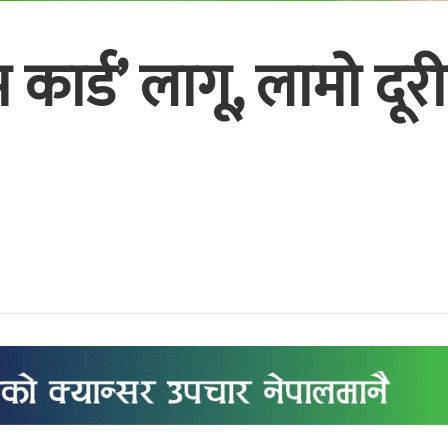
इम कार्ड’ लागू, लामो द