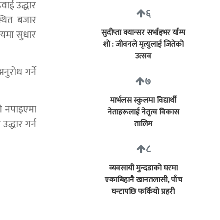
हवाई उद्धार
६
स्थित बजार
सुदीप्ता क्यान्सर सर्भाइभर र्याम्प
मयमा सुधार
शो : जीवनले मृत्युलाई जितेको
उत्सव
ुरोध गर्ने
७
मार्भलस स्कुलमा विद्यार्थी
को नपाइएमा
नेताहरूलाई नेतृत्व विकास
द्धार गर्न
तालिम
८
व्यवसायी मुन्दडाको घरमा
एकाबिहानै खानतलासी, पाँच
घन्टापछि फर्कियो प्रहरी