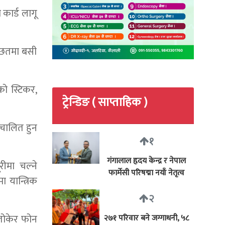
कार्ड लागू
 छतमा बसी
ो स्टिकर,
ट्रेन्डिङ ( साप्ताहिक )
िचालित हुन
१
गंगालाल हृदय केन्द्र र नेपाल
ीमा चल्ने
फार्मेसी परिषद्मा नयाँ नेतृत्व
 यान्त्रिक
२
 तोकेर फोन
२७१ परिवार बने जग्गाधनी, ५८