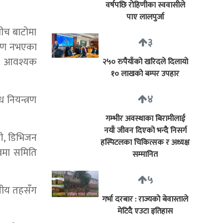
वर्षपछि रोहिणीका स्ववासीले
पाए लालपुर्जा
बीच बाटोमा
३
क्षण नभएका
ले आवश्यक
२५० रुपैयाँको खरिदले दिलायो
१० लाखको बम्पर उपहार
४
 नियन्त्रण
गम्भीर अवस्थाका बिरामीलाई
नयाँ जीवन दिएको भन्दै निसर्ग
री, डिभिजन
हस्पिटलका चिकित्सक र अध्यक्ष
्वमा समिति
सम्मानित
५
ानीय तहसँग
गर्भा दरबार : राज्यको बेवास्ताले
मेटिदै एउटा इतिहास