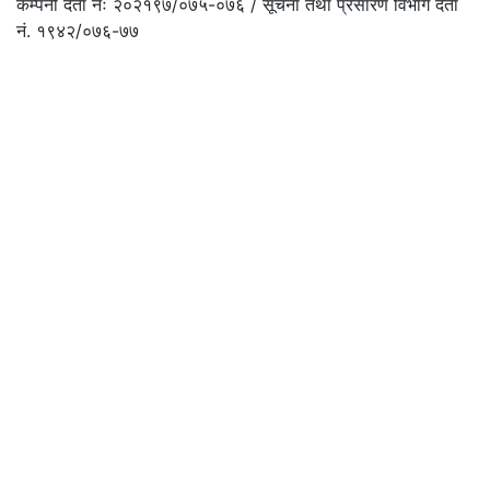
कम्पनी दर्ता नंः २०२१९७/०७५-०७६ / सूचना तथा प्रसारण विभाग दर्ता
नं. १९४२/०७६-७७