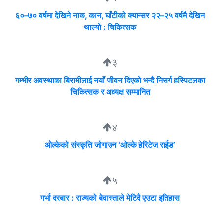
६०–७० वर्षमा देखिने नाक, कान, घाँटीको क्यान्सर २२–२५ वर्षमै देखिन
थाल्यो : चिकित्सक
३
गम्भीर अवस्थाका बिरामीलाई नयाँ जीवन दिएको भन्दै निसर्ग हस्पिटलका
चिकित्सक र अध्यक्ष सम्मानित
४
ओल्केको संस्कृति जोगाउन ‘ओल्के हेरिटेज राईड’
५
गर्भा दरबार : राज्यको बेवास्ताले मेटिदै एउटा इतिहास