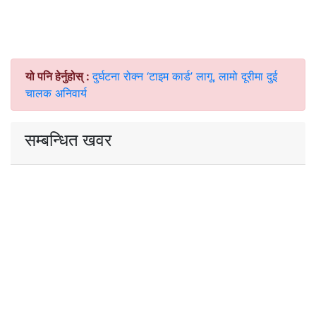
यो पनि हेर्नुहोस् :
दुर्घटना रोक्न ‘टाइम कार्ड’ लागू, लामो दूरीमा दुई
चालक अनिवार्य
सम्बन्धित खवर