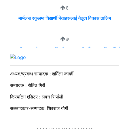
६
मार्भलस स्कुलमा विद्यार्थी नेताहरूलाई नेतृत्व विकास तालिम
७
व्यवसायी मुन्दडाको घरमा एकाबिहानै खानतलासी, पाँच घन्टापछि फर्कियो
प्रहरी
अध्यक्ष/प्रबन्ध सम्पादक : शर्मिला कार्की
सम्पादक : रोहित गिरी
क्रियटिभ एडिटर : लवन सिर्पाली
सल्लाहकार-सम्पादक: शिवराज योगी