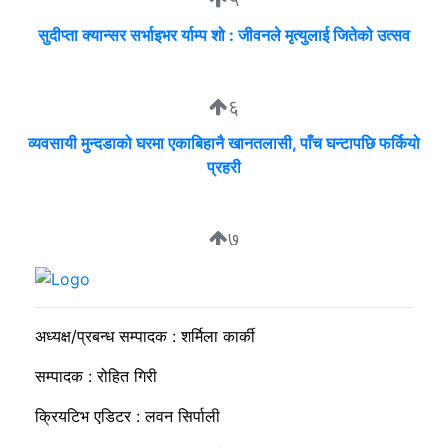
सुदीप्ता क्यान्सर सर्भाइभर र्याम्प शो : जीवनले मृत्युलाई जितेको उत्सव
६
व्यवसायी मुन्दडाको घरमा एकाबिहानै खानतलासी, पाँच घन्टापछि फर्कियो
प्रहरी
७
सकारात्मक ऊर्जा नै राष्ट्र निर्माणको कडी
अध्यक्ष/प्रबन्ध सम्पादक : शर्मिला कार्की
सम्पादक : रोहित गिरी
क्रियटिभ एडिटर : लवन सिर्पाली