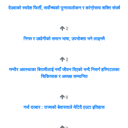
देउवाको स्वदेश फिर्ती, सर्वोच्चको पुनरावलोकन र कांग्रेसमा शक्ति संघर्ष
२
निगम र उद्योगीको समान भाषा, उपभोक्ता भने लाइनमै
३
गम्भीर अवस्थाका बिरामीलाई नयाँ जीवन दिएको भन्दै निसर्ग हस्पिटलका
चिकित्सक र अध्यक्ष सम्मानित
४
गर्भा दरबार : राज्यको बेवास्ताले मेटिदै एउटा इतिहास
५