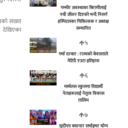
गम्भीर अवस्थाका बिरामीलाई
नयाँ जीवन दिएको भन्दै निसर्ग
लयको संख्या
हस्पिटलका चिकित्सक र अध्यक्ष
सम्मानित
ा देखिएका
५
गर्भा दरबार : राज्यको बेवास्ताले
मेटिदै एउटा इतिहास
६
मार्भलस स्कुलमा विद्यार्थी
नेताहरूलाई नेतृत्व विकास
तालिम
७
सुदीप्ता क्यान्सर सर्भाइभर र्याम्प