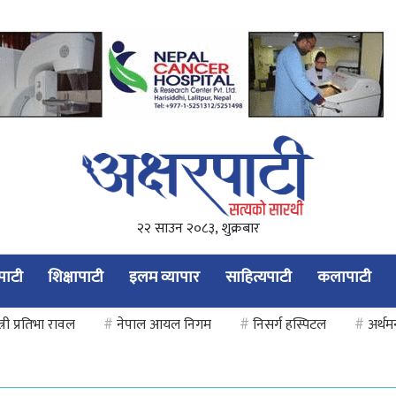
२२ साउन २०८३, शुक्रबार
यपाटी
शिक्षापाटी
इलम व्यापार
साहित्यपाटी
कलापाटी
त्री प्रतिभा रावल
#
नेपाल आयल निगम
#
निसर्ग हस्पिटल
#
अर्थमन