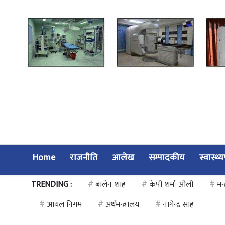
Home
राजनीति
आलेख
सम्पादकीय
स्वास्थ्
TRENDING :
#
बालेन शाह
#
केपी शर्मा ओली
#
मन्
#
आयल निगम
#
अर्थमन्त्रालय
#
नागेन्द्र साह