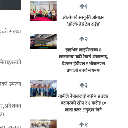
१
ओल्केको संस्कृति जोगाउन
‘ओल्के हेरिटेज राईड’
यको संख्या
२
ड्राइभिङ लाइसेन्सका ६
लाखभन्दा बढी रेकर्ड शंकास्पद,
र नेताहरूको
देशभर ईडीएल र भीआरएस
प्रणाली कार्यान्वयनमा
भएको स्मरण
३
गाभीले नेपाललाई करिब ४ डलर
बराबरको खोप र १ करोड ८०
र, प्रदेशका
लाख डलर अनुदान दिने
ाए।
४
 छु। त्यसमा