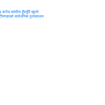
३ करोड बक्यौता हुँदाहुँदै खुल्यो
ुटीमण्डपको सार्वजनिक पुस्तकालय