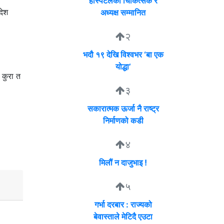
हस्पिटलका चिकित्सक र
देश
अध्यक्ष सम्मानित
२
भदौ १९ देखि विश्वभर ‘बा एक
योद्धा’
 कुरा त
३
सकारात्मक ऊर्जा नै राष्ट्र
निर्माणको कडी
४
मिलौं न दाजुभाइ !
५
गर्भा दरबार : राज्यको
बेवास्ताले मेटिदै एउटा