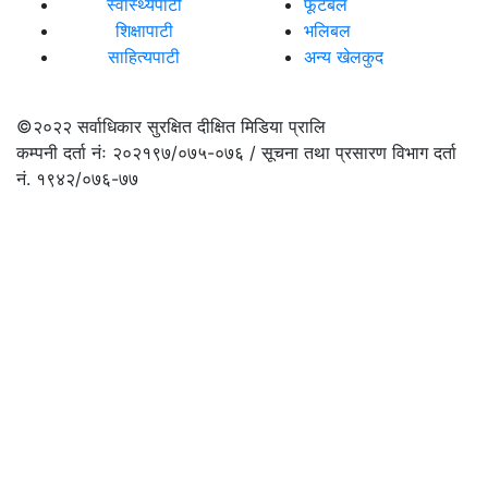
स्वास्थ्यपाटी
फूटबल
शिक्षापाटी
भलिबल
साहित्यपाटी
अन्य खेलकुद
©२०२२
सर्वाधिकार सुरक्षित दीक्षित मिडिया प्रालि
कम्पनी दर्ता नंः २०२१९७/०७५-०७६ / सूचना तथा प्रसारण विभाग दर्ता
नं. १९४२/०७६-७७