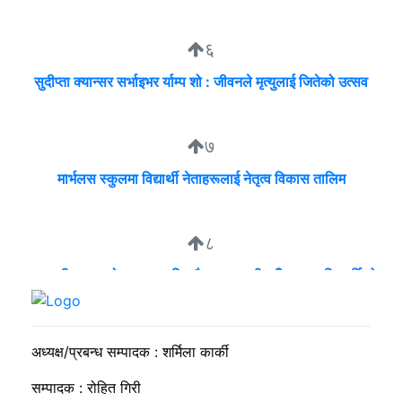
६
सुदीप्ता क्यान्सर सर्भाइभर र्याम्प शो : जीवनले मृत्युलाई जितेको उत्सव
७
मार्भलस स्कुलमा विद्यार्थी नेताहरूलाई नेतृत्व विकास तालिम
८
व्यवसायी मुन्दडाको घरमा एकाबिहानै खानतलासी, पाँच घन्टापछि फर्कियो
प्रहरी
अध्यक्ष/प्रबन्ध सम्पादक : शर्मिला कार्की
सम्पादक : रोहित गिरी