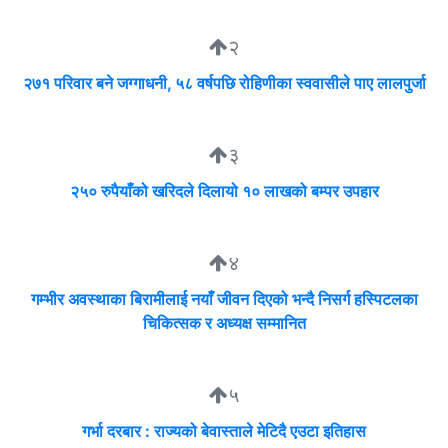
२
२७१ परिवार बने जग्गाधनी, ५८ वर्षपछि रोहिणीका स्ववासीले पाए लालपुर्जा
३
२५० रुपैयाँको खरिदले दिलायो १० लाखको बम्पर उपहार
४
गम्भीर अवस्थाका बिरामीलाई नयाँ जीवन दिएको भन्दै निसर्ग हस्पिटलका
चिकित्सक र अध्यक्ष सम्मानित
५
गर्भा दरबार : राज्यको बेवास्ताले मेटिदै एउटा इतिहास