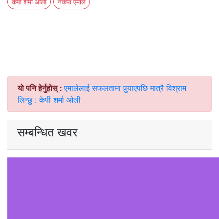
केपी शर्मा ओ‌ली
नेकपा एमाले
यो पनि हेर्नुहोस् :
एमालेलाई सफलतामा पुर्‍याएपछि मात्रै विश्राम
लिन्छु : केपी शर्मा ओली
सम्बन्धित खवर