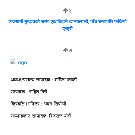
६
व्यवसायी मुन्दडाको घरमा एकाबिहानै खानतलासी, पाँच घन्टापछि फर्कियो
प्रहरी
७
सकारात्मक ऊर्जा नै राष्ट्र निर्माणको कडी
अध्यक्ष/प्रबन्ध सम्पादक : शर्मिला कार्की
सम्पादक : रोहित गिरी
क्रियटिभ एडिटर : लवन सिर्पाली
सल्लाहकार-सम्पादक: शिवराज योगी