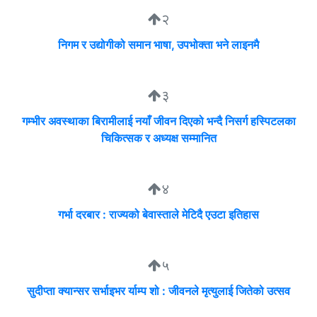
२
निगम र उद्योगीको समान भाषा, उपभोक्ता भने लाइनमै
३
गम्भीर अवस्थाका बिरामीलाई नयाँ जीवन दिएको भन्दै निसर्ग हस्पिटलका
चिकित्सक र अध्यक्ष सम्मानित
४
गर्भा दरबार : राज्यको बेवास्ताले मेटिदै एउटा इतिहास
५
सुदीप्ता क्यान्सर सर्भाइभर र्याम्प शो : जीवनले मृत्युलाई जितेको उत्सव