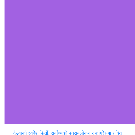
देउवाको स्वदेश फिर्ती, सर्वोच्चको पुनरावलोकन र कांग्रेसमा शक्ति