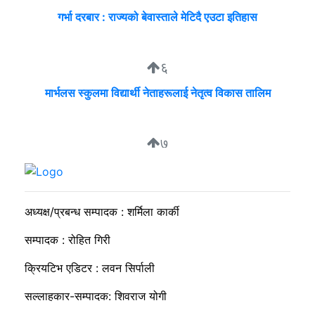
गर्भा दरबार : राज्यको बेवास्ताले मेटिदै एउटा इतिहास
६
मार्भलस स्कुलमा विद्यार्थी नेताहरूलाई नेतृत्व विकास तालिम
७
निगम र उद्योगीको समान भाषा, उपभोक्ता भने लाइनमै
अध्यक्ष/प्रबन्ध सम्पादक : शर्मिला कार्की
सम्पादक : रोहित गिरी
क्रियटिभ एडिटर : लवन सिर्पाली
सल्लाहकार-सम्पादक: शिवराज योगी