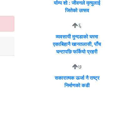
र्याम्प शो : जीवनले मृत्युलाई
जितेको उत्सव
६
व्यवसायी मुन्दडाको घरमा
एकाबिहानै खानतलासी, पाँच
घन्टापछि फर्कियो प्रहरी
७
सकारात्मक ऊर्जा नै राष्ट्र
निर्माणको कडी