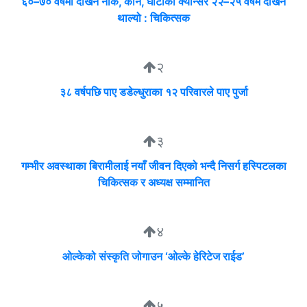
६०–७० वर्षमा देखिने नाक, कान, घाँटीको क्यान्सर २२–२५ वर्षमै देखिन
थाल्यो : चिकित्सक
२
३८ वर्षपछि पाए डडेल्धुराका १२ परिवारले पाए पुर्जा
३
गम्भीर अवस्थाका बिरामीलाई नयाँ जीवन दिएको भन्दै निसर्ग हस्पिटलका
चिकित्सक र अध्यक्ष सम्मानित
४
ओल्केको संस्कृति जोगाउन ‘ओल्के हेरिटेज राईड’
५