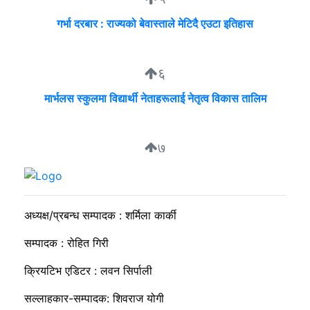
गर्भा दरबार : राज्यको बेवास्ताले मेटिदै एउटा इतिहास
६
मार्भलस स्कुलमा विद्यार्थी नेताहरूलाई नेतृत्व विकास तालिम
७
सुदीप्ता क्यान्सर सर्भाइभर र्याम्प शो : जीवनले मृत्युलाई जितेको उत्सव
अध्यक्ष/प्रबन्ध सम्पादक : शर्मिला कार्की
सम्पादक : रोहित गिरी
क्रियटिभ एडिटर : लवन सिर्पाली
सल्लाहकार-सम्पादक: शिवराज योगी