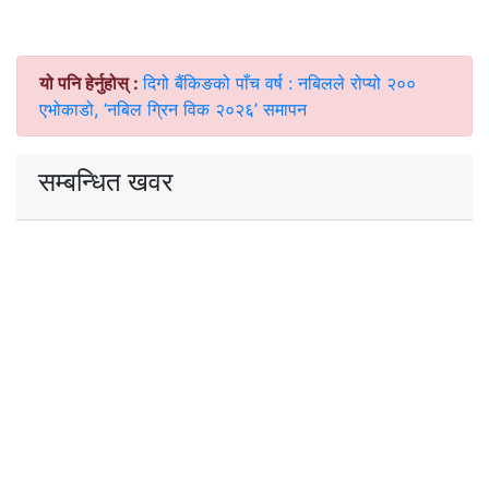
यो पनि हेर्नुहोस् :
दिगो बैंकिङको पाँच वर्ष : नबिलले रोप्यो २००
एभोकाडो, ‘नबिल ग्रिन विक २०२६’ समापन
सम्बन्धित खवर