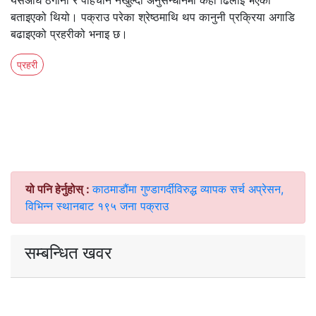
यसअघि ठेगाना र पहिचान नखुल्दा अनुसन्धानमा केही ढिलाइ भएको
बताइएको थियो। पक्राउ परेका श्रेष्ठमाथि थप कानुनी प्रक्रिया अगाडि
बढाइएको प्रहरीको भनाइ छ।
प्रहरी
यो पनि हेर्नुहोस् :
काठमाडौंमा गुण्डागर्दीविरुद्ध व्यापक सर्च अप्रेसन,
विभिन्न स्थानबाट १९५ जना पक्राउ
सम्बन्धित खवर