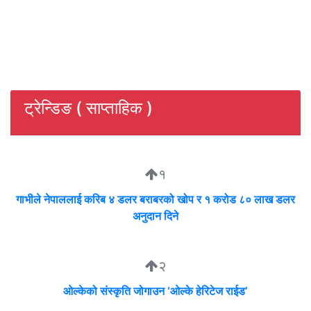
ट्रेन्डिङ ( साप्ताहिक )
१
गाभीले नेपाललाई करिब ४ डलर बराबरको खोप र १ करोड ८० लाख डलर
अनुदान दिने
२
ओल्केको संस्कृति जोगाउन ‘ओल्के हेरिटेज राईड’