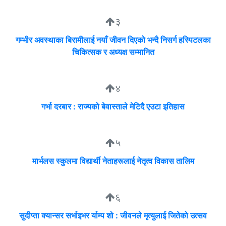
३
गम्भीर अवस्थाका बिरामीलाई नयाँ जीवन दिएको भन्दै निसर्ग हस्पिटलका
चिकित्सक र अध्यक्ष सम्मानित
४
गर्भा दरबार : राज्यको बेवास्ताले मेटिदै एउटा इतिहास
५
मार्भलस स्कुलमा विद्यार्थी नेताहरूलाई नेतृत्व विकास तालिम
६
सुदीप्ता क्यान्सर सर्भाइभर र्याम्प शो : जीवनले मृत्युलाई जितेको उत्सव