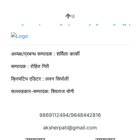
७
व्यवसायी मुन्दडाको घरमा एकाबिहानै खानतलासी, पाँच घन्टापछि फर्कियो
प्रहरी
अध्यक्ष/प्रबन्ध सम्पादक : शर्मिला कार्की
सम्पादक : रोहित गिरी
क्रियटिभ एडिटर : लवन सिर्पाली
सल्लाहकार-सम्पादक: शिवराज योगी
9869112494/9848442816
aksherpati@gmail.com