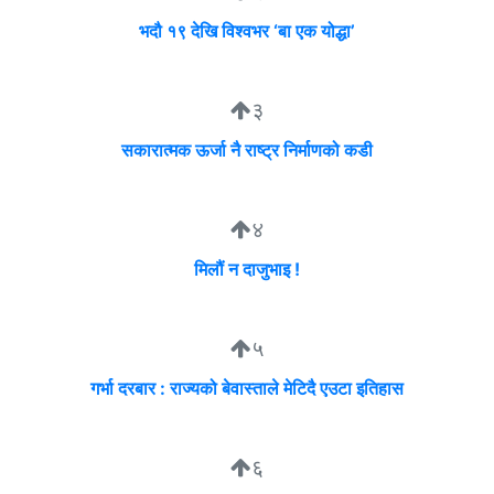
भदौ १९ देखि विश्वभर ‘बा एक योद्धा’
३
सकारात्मक ऊर्जा नै राष्ट्र निर्माणको कडी
४
मिलौं न दाजुभाइ !
५
गर्भा दरबार : राज्यको बेवास्ताले मेटिदै एउटा इतिहास
६