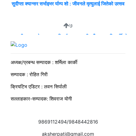
सुदीप्ता क्यान्सर सर्भाइभर र्याम्प शो : जीवनले मृत्युलाई जितेको उत्सव
७
व्यवसायी मुन्दडाको घरमा एकाबिहानै खानतलासी, पाँच घन्टापछि फर्कियो
प्रहरी
अध्यक्ष/प्रबन्ध सम्पादक : शर्मिला कार्की
सम्पादक : रोहित गिरी
क्रियटिभ एडिटर : लवन सिर्पाली
सल्लाहकार-सम्पादक: शिवराज योगी
9869112494/9848442816
aksherpati@gmail.com