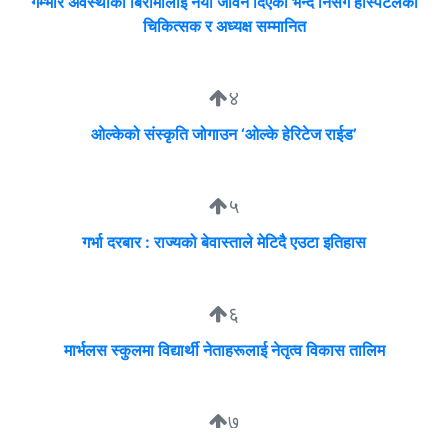
गम्भीर अवस्थाका बिरामीलाई नयाँ जीवन दिएको भन्दै निसर्ग हस्पिटलका
चिकित्सक र अध्यक्ष सम्मानित
४
ओल्केको संस्कृति जोगाउन ‘ओल्के हेरिटेज राईड’
५
गर्भा दरबार : राज्यको बेवास्ताले मेटिदै एउटा इतिहास
६
मार्भलस स्कुलमा विद्यार्थी नेताहरूलाई नेतृत्व विकास तालिम
७