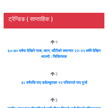
ट्रेन्डिङ ( साप्ताहिक )
१
६०–७० वर्षमा देखिने नाक, कान, घाँटीको क्यान्सर २२–२५ वर्षमै देखिन
थाल्यो : चिकित्सक
२
३८ वर्षपछि पाए डडेल्धुराका १२ परिवारले पाए पुर्जा
३