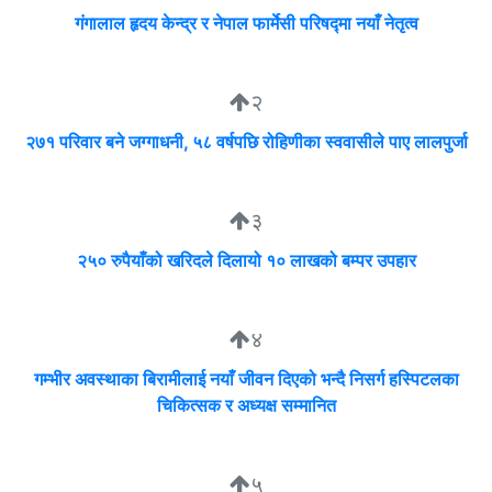
गंगालाल हृदय केन्द्र र नेपाल फार्मेसी परिषद्मा नयाँ नेतृत्व
२
२७१ परिवार बने जग्गाधनी, ५८ वर्षपछि रोहिणीका स्ववासीले पाए लालपुर्जा
३
२५० रुपैयाँको खरिदले दिलायो १० लाखको बम्पर उपहार
४
गम्भीर अवस्थाका बिरामीलाई नयाँ जीवन दिएको भन्दै निसर्ग हस्पिटलका
चिकित्सक र अध्यक्ष सम्मानित
५