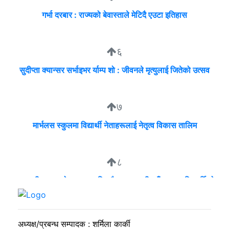
गर्भा दरबार : राज्यको बेवास्ताले मेटिदै एउटा इतिहास
६
सुदीप्ता क्यान्सर सर्भाइभर र्याम्प शो : जीवनले मृत्युलाई जितेको उत्सव
७
मार्भलस स्कुलमा विद्यार्थी नेताहरूलाई नेतृत्व विकास तालिम
८
व्यवसायी मुन्दडाको घरमा एकाबिहानै खानतलासी, पाँच घन्टापछि फर्कियो
प्रहरी
अध्यक्ष/प्रबन्ध सम्पादक : शर्मिला कार्की