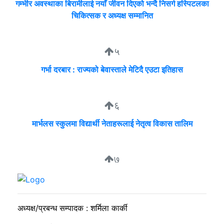
गम्भीर अवस्थाका बिरामीलाई नयाँ जीवन दिएको भन्दै निसर्ग हस्पिटलका
चिकित्सक र अध्यक्ष सम्मानित
५
गर्भा दरबार : राज्यको बेवास्ताले मेटिदै एउटा इतिहास
६
मार्भलस स्कुलमा विद्यार्थी नेताहरूलाई नेतृत्व विकास तालिम
७
सुदीप्ता क्यान्सर सर्भाइभर र्याम्प शो : जीवनले मृत्युलाई जितेको उत्सव
अध्यक्ष/प्रबन्ध सम्पादक : शर्मिला कार्की