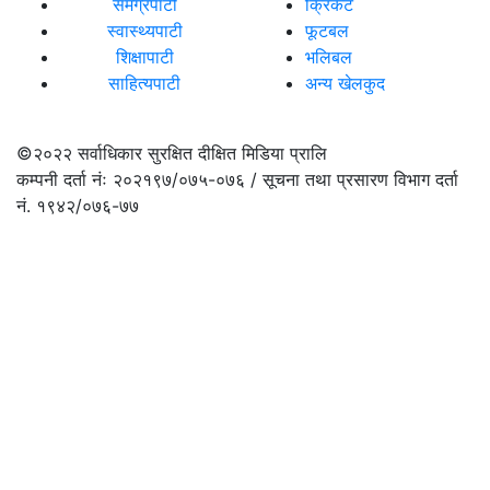
समग्रपाटी
क्रिकेट
स्वास्थ्यपाटी
फूटबल
शिक्षापाटी
भलिबल
साहित्यपाटी
अन्य खेलकुद
©२०२२
सर्वाधिकार सुरक्षित दीक्षित मिडिया प्रालि
कम्पनी दर्ता नंः २०२१९७/०७५-०७६ / सूचना तथा प्रसारण विभाग दर्ता
नं. १९४२/०७६-७७