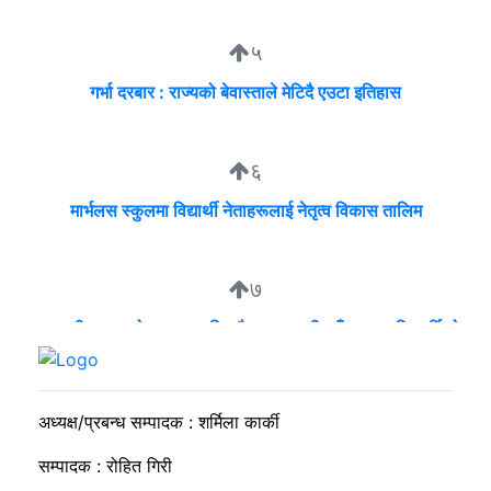
५
गर्भा दरबार : राज्यको बेवास्ताले मेटिदै एउटा इतिहास
६
मार्भलस स्कुलमा विद्यार्थी नेताहरूलाई नेतृत्व विकास तालिम
७
व्यवसायी मुन्दडाको घरमा एकाबिहानै खानतलासी, पाँच घन्टापछि फर्कियो
प्रहरी
अध्यक्ष/प्रबन्ध सम्पादक : शर्मिला कार्की
सम्पादक : रोहित गिरी