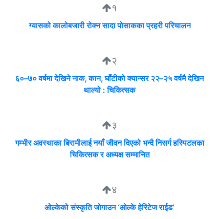
१
ग्यासको कालोबजारी रोक्न सादा पोसाकका प्रहरी परिचालन
२
६०–७० वर्षमा देखिने नाक, कान, घाँटीको क्यान्सर २२–२५ वर्षमै देखिन
थाल्यो : चिकित्सक
३
गम्भीर अवस्थाका बिरामीलाई नयाँ जीवन दिएको भन्दै निसर्ग हस्पिटलका
चिकित्सक र अध्यक्ष सम्मानित
४
ओल्केको संस्कृति जोगाउन ‘ओल्के हेरिटेज राईड’