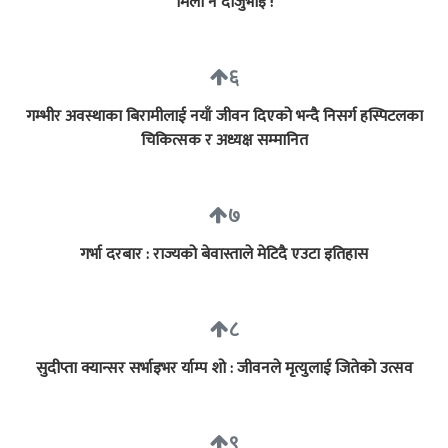
मिलौं न दाजुभाइ !
६
गम्भीर अवस्थाका बिरामीलाई नयाँ जीवन दिएको भन्दै निसर्ग हस्पिटलका
चिकित्सक र अध्यक्ष सम्मानित
७
गर्भा दरबार : राज्यको बेवास्ताले मेटिदै एउटा इतिहास
८
सुदीप्ता क्यान्सर सर्भाइभर र्याम्प शो : जीवनले मृत्युलाई जितेको उत्सव
९