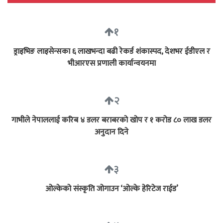
१
ड्राइभिङ लाइसेन्सका ६ लाखभन्दा बढी रेकर्ड शंकास्पद, देशभर ईडीएल र
भीआरएस प्रणाली कार्यान्वयनमा
२
गाभीले नेपाललाई करिब ४ डलर बराबरको खोप र १ करोड ८० लाख डलर
अनुदान दिने
३
ओल्केको संस्कृति जोगाउन ‘ओल्के हेरिटेज राईड’