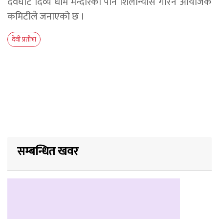
देवघाट दिव्य धाम मन्दीरको पनि शिलान्यास गरिने आयोजक
कमिटीले जनाएको छ ।
देवी प्रतीभा
सम्बन्धित खवर