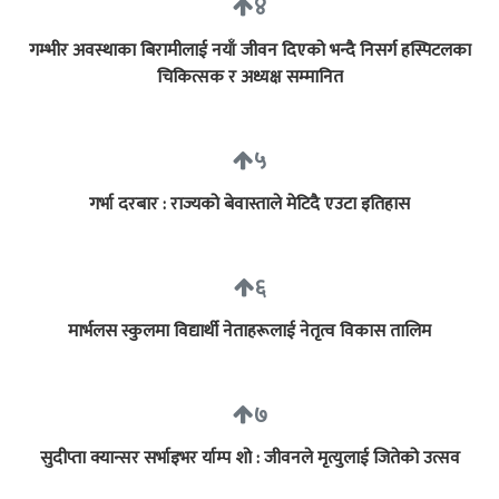
४
गम्भीर अवस्थाका बिरामीलाई नयाँ जीवन दिएको भन्दै निसर्ग हस्पिटलका
चिकित्सक र अध्यक्ष सम्मानित
५
गर्भा दरबार : राज्यको बेवास्ताले मेटिदै एउटा इतिहास
६
मार्भलस स्कुलमा विद्यार्थी नेताहरूलाई नेतृत्व विकास तालिम
७
सुदीप्ता क्यान्सर सर्भाइभर र्याम्प शो : जीवनले मृत्युलाई जितेको उत्सव