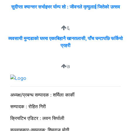
सुदीप्ता क्यान्सर सर्भाइभर र्याम्प शो : जीवनले मृत्युलाई जितेको उत्सव
६
व्यवसायी मुन्दडाको घरमा एकाबिहानै खानतलासी, पाँच घन्टापछि फर्कियो
प्रहरी
७
मार्भलस स्कुलमा विद्यार्थी नेताहरूलाई नेतृत्व विकास तालिम
अध्यक्ष/प्रबन्ध सम्पादक : शर्मिला कार्की
सम्पादक : रोहित गिरी
क्रियटिभ एडिटर : लवन सिर्पाली
सल्लाहकार-सम्पादक: शिवराज योगी