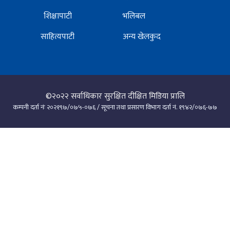
शिक्षापाटी
भलिबल
साहित्यपाटी
अन्य खेलकुद
©२०२२
सर्वाधिकार सुरक्षित दीक्षित मिडिया प्रालि
कम्पनी दर्ता नंः २०२१९७/०७५-०७६ / सूचना तथा प्रसारण विभाग दर्ता नं. १९४२/०७६-७७