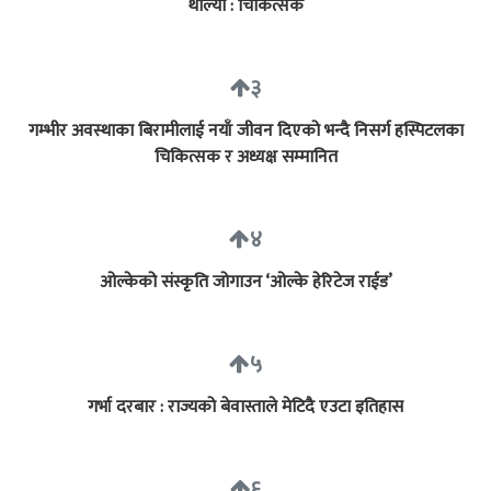
थाल्यो : चिकित्सक
३
गम्भीर अवस्थाका बिरामीलाई नयाँ जीवन दिएको भन्दै निसर्ग हस्पिटलका
चिकित्सक र अध्यक्ष सम्मानित
४
ओल्केको संस्कृति जोगाउन ‘ओल्के हेरिटेज राईड’
५
गर्भा दरबार : राज्यको बेवास्ताले मेटिदै एउटा इतिहास
६