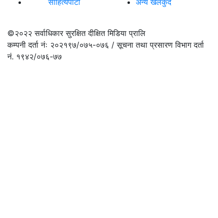
साहित्यपाटी
अन्य खेलकुद
©२०२२
सर्वाधिकार सुरक्षित दीक्षित मिडिया प्रालि
कम्पनी दर्ता नंः २०२१९७/०७५-०७६ / सूचना तथा प्रसारण विभाग दर्ता
नं. १९४२/०७६-७७