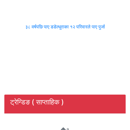
३८ वर्षपछि पाए डडेल्धुराका १२ परिवारले पाए पुर्जा
ट्रेन्डिङ ( साप्ताहिक )
१