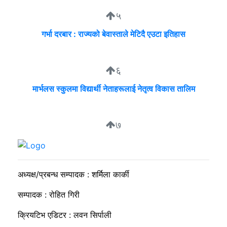
५
गर्भा दरबार : राज्यको बेवास्ताले मेटिदै एउटा इतिहास
६
मार्भलस स्कुलमा विद्यार्थी नेताहरूलाई नेतृत्व विकास तालिम
७
सुदीप्ता क्यान्सर सर्भाइभर र्याम्प शो : जीवनले मृत्युलाई जितेको उत्सव
अध्यक्ष/प्रबन्ध सम्पादक : शर्मिला कार्की
सम्पादक : रोहित गिरी
क्रियटिभ एडिटर : लवन सिर्पाली