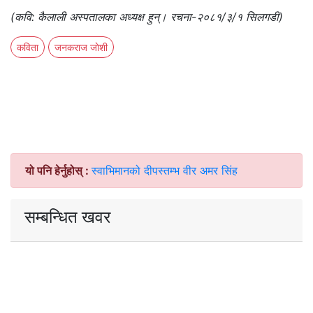
(कवि: कैलाली अस्पतालका अध्यक्ष हुन्। रचना-२०८१/३/१ सिलगडी)
कविता
जनकराज जाेशी
यो पनि हेर्नुहोस् :
स्वाभिमानको दीपस्तम्भ वीर अमर सिंह
सम्बन्धित खवर