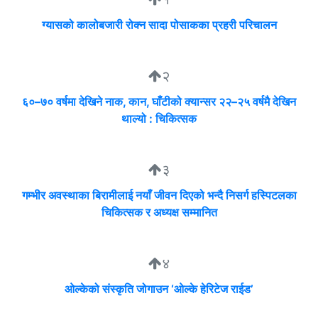
ग्यासको कालोबजारी रोक्न सादा पोसाकका प्रहरी परिचालन
२
६०–७० वर्षमा देखिने नाक, कान, घाँटीको क्यान्सर २२–२५ वर्षमै देखिन
थाल्यो : चिकित्सक
३
गम्भीर अवस्थाका बिरामीलाई नयाँ जीवन दिएको भन्दै निसर्ग हस्पिटलका
चिकित्सक र अध्यक्ष सम्मानित
४
ओल्केको संस्कृति जोगाउन ‘ओल्के हेरिटेज राईड’