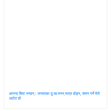
आनन्द बिष्ट भन्छन् : जनताका दु:ख मनन् मात्र हाेइन, शमन गर्ने मेरो
अठाेट हो