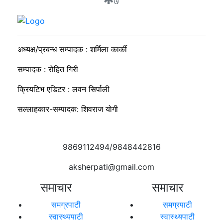
७
सुदीप्ता क्यान्सर सर्भाइभर र्याम्प शो : जीवनले मृत्युलाई जितेको उत्सव
अध्यक्ष/प्रबन्ध सम्पादक : शर्मिला कार्की
सम्पादक : रोहित गिरी
क्रियटिभ एडिटर : लवन सिर्पाली
सल्लाहकार-सम्पादक: शिवराज योगी
9869112494/9848442816
aksherpati@gmail.com
समाचार
समाचार
समग्रपाटी
समग्रपाटी
स्वास्थ्यपाटी
स्वास्थ्यपाटी