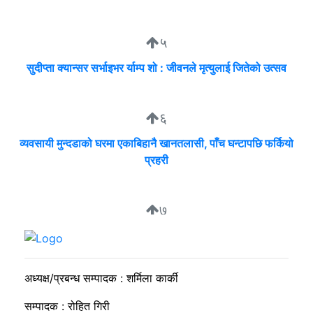
५
सुदीप्ता क्यान्सर सर्भाइभर र्याम्प शो : जीवनले मृत्युलाई जितेको उत्सव
६
व्यवसायी मुन्दडाको घरमा एकाबिहानै खानतलासी, पाँच घन्टापछि फर्कियो
प्रहरी
७
मार्भलस स्कुलमा विद्यार्थी नेताहरूलाई नेतृत्व विकास तालिम
अध्यक्ष/प्रबन्ध सम्पादक : शर्मिला कार्की
सम्पादक : रोहित गिरी