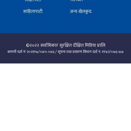
साहित्यपाटी
अन्य खेलकुद
©२०२२
सर्वाधिकार सुरक्षित दीक्षित मिडिया प्रालि
कम्पनी दर्ता नंः २०२१९७/०७५-०७६ / सूचना तथा प्रसारण विभाग दर्ता नं. १९४२/०७६-७७