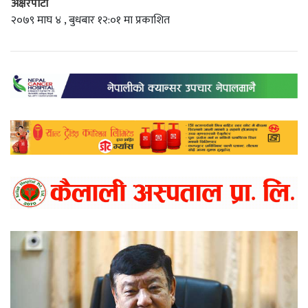
अक्षरपाटी
२०७९ माघ ४ , बुधबार १२:०१ मा प्रकाशित