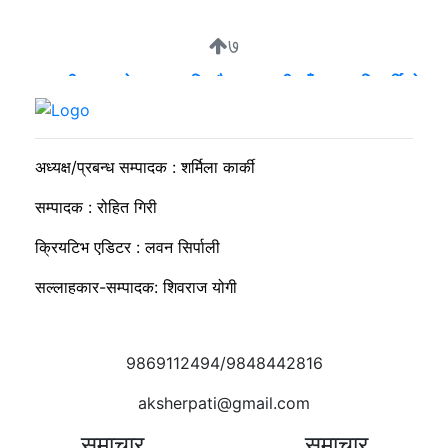
७
व्यवसायी मुन्दडाको घरमा एकाबिहानै खानतलासी, पाँच घन्टापछि फर्कियो
प्रहरी
अध्यक्ष/प्रबन्ध सम्पादक : शर्मिला कार्की
सम्पादक : रोहित गिरी
क्रियटिभ एडिटर : लवन सिर्पाली
सल्लाहकार-सम्पादक: शिवराज योगी
9869112494/9848442816
aksherpati@gmail.com
समाचार
समाचार