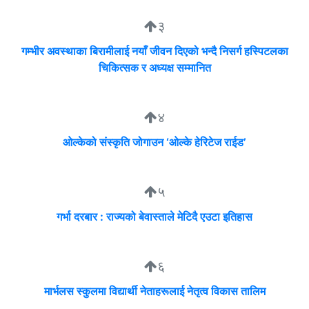
३
गम्भीर अवस्थाका बिरामीलाई नयाँ जीवन दिएको भन्दै निसर्ग हस्पिटलका
चिकित्सक र अध्यक्ष सम्मानित
४
ओल्केको संस्कृति जोगाउन ‘ओल्के हेरिटेज राईड’
५
गर्भा दरबार : राज्यको बेवास्ताले मेटिदै एउटा इतिहास
६
मार्भलस स्कुलमा विद्यार्थी नेताहरूलाई नेतृत्व विकास तालिम