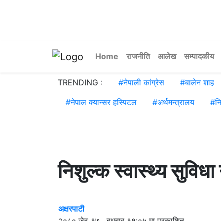
Home
राजनीति
आलेख
सम्पादकीय
TRENDING :
#
नेपाली कांग्रेस
#
बालेन शाह
#
नेपाल क्यान्सर हस्पिटल
#
अर्थमन्त्रालय
#
नि
निशुल्क स्वास्थ्य सुवि
अक्षरपाटी
२०८० जेठ १७ , बुधबार ११:०५ मा प्रकाशित