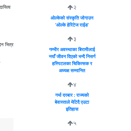
२
दायित्व
ओल्केको संस्कृति जोगाउन
‘ओल्के हेरिटेज राईड’
३
िन भित्र
गम्भीर अवस्थाका बिरामीलाई
नयाँ जीवन दिएको भन्दै निसर्ग
य
हस्पिटलका चिकित्सक र
अध्यक्ष सम्मानित
४
गर्भा दरबार : राज्यको
बेवास्ताले मेटिदै एउटा
इतिहास
५