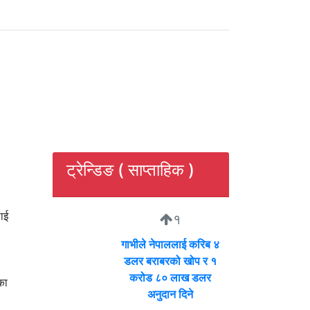
ट्रेन्डिङ ( साप्ताहिक )
लाई
१
गाभीले नेपाललाई करिब ४
डलर बराबरको खोप र १
करोड ८० लाख डलर
का
अनुदान दिने