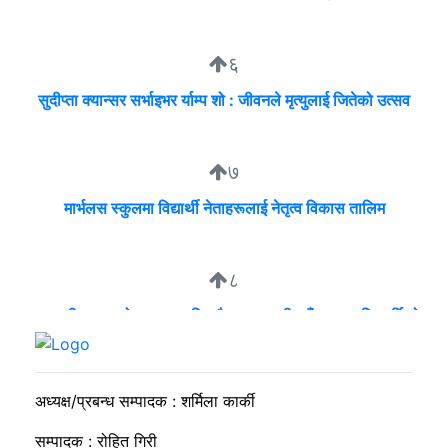
६
सुदीप्ता क्यान्सर सर्भाइभर र्याम्प शो : जीवनले मृत्युलाई जितेको उत्सव
७
मार्भलस स्कुलमा विद्यार्थी नेताहरूलाई नेतृत्व विकास तालिम
८
व्यवसायी मुन्दडाको घरमा एकाबिहानै खानतलासी, पाँच घन्टापछि फर्कियो
प्रहरी
अध्यक्ष/प्रबन्ध सम्पादक : शर्मिला कार्की
सम्पादक : रोहित गिरी