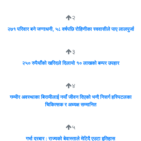
२
२७१ परिवार बने जग्गाधनी, ५८ वर्षपछि रोहिणीका स्ववासीले पाए लालपुर्जा
३
२५० रुपैयाँको खरिदले दिलायो १० लाखको बम्पर उपहार
४
गम्भीर अवस्थाका बिरामीलाई नयाँ जीवन दिएको भन्दै निसर्ग हस्पिटलका
चिकित्सक र अध्यक्ष सम्मानित
५
गर्भा दरबार : राज्यको बेवास्ताले मेटिदै एउटा इतिहास