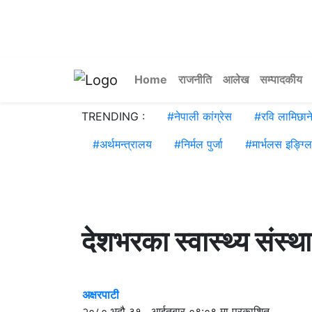
Home
राजनीति
आलेख
सम्पादकीय
TRENDING :
#
नेपाली कांग्रेस
#
रवि लामिछान
#
अर्थमन्त्रालय
#
निर्मल पुर्जा
#
मार्भलस इङ्ग्ल
देशभरका स्वास्थ्य संस्था 
अक्षरपाटी
२०८० भदौ ३१ , आईतबार ०९:०९ मा प्रकाशित