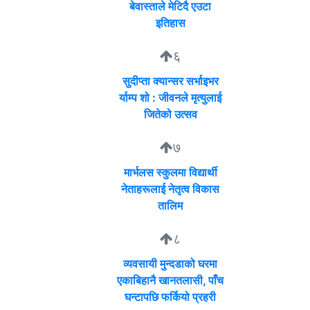
बेवास्ताले मेटिदै एउटा
इतिहास
६
सुदीप्ता क्यान्सर सर्भाइभर
र्याम्प शो : जीवनले मृत्युलाई
जितेको उत्सव
७
मार्भलस स्कुलमा विद्यार्थी
नेताहरूलाई नेतृत्व विकास
तालिम
८
व्यवसायी मुन्दडाको घरमा
एकाबिहानै खानतलासी, पाँच
घन्टापछि फर्कियो प्रहरी