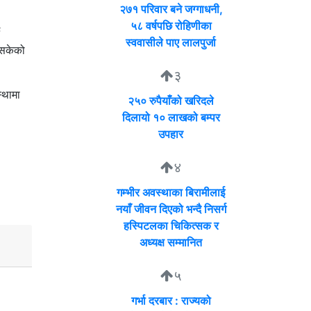
२७१ परिवार बने जग्गाधनी,
५८ वर्षपछि रोहिणीका
स्ववासीले पाए लालपुर्जा
िसकेको
३
्थामा
२५० रुपैयाँको खरिदले
दिलायो १० लाखको बम्पर
उपहार
४
गम्भीर अवस्थाका बिरामीलाई
नयाँ जीवन दिएको भन्दै निसर्ग
हस्पिटलका चिकित्सक र
अध्यक्ष सम्मानित
५
गर्भा दरबार : राज्यको