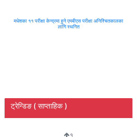
मधेशका ११ परीक्षा केन्द्रमा हुने एमबीएस परीक्षा अनिश्चितकालका
लागि स्थगित
ट्रेन्डिङ ( साप्ताहिक )
१