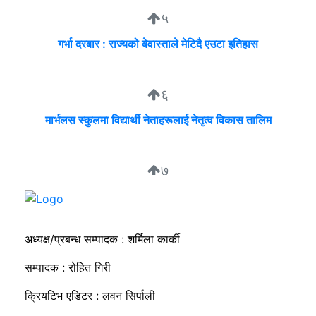
५
गर्भा दरबार : राज्यको बेवास्ताले मेटिदै एउटा इतिहास
६
मार्भलस स्कुलमा विद्यार्थी नेताहरूलाई नेतृत्व विकास तालिम
७
सुदीप्ता क्यान्सर सर्भाइभर र्याम्प शो : जीवनले मृत्युलाई जितेको उत्सव
अध्यक्ष/प्रबन्ध सम्पादक : शर्मिला कार्की
सम्पादक : रोहित गिरी
क्रियटिभ एडिटर : लवन सिर्पाली