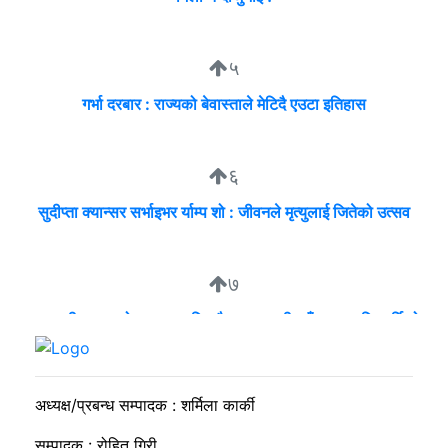
५
गर्भा दरबार : राज्यको बेवास्ताले मेटिदै एउटा इतिहास
६
सुदीप्ता क्यान्सर सर्भाइभर र्याम्प शो : जीवनले मृत्युलाई जितेको उत्सव
७
व्यवसायी मुन्दडाको घरमा एकाबिहानै खानतलासी, पाँच घन्टापछि फर्कियो
प्रहरी
अध्यक्ष/प्रबन्ध सम्पादक : शर्मिला कार्की
सम्पादक : रोहित गिरी