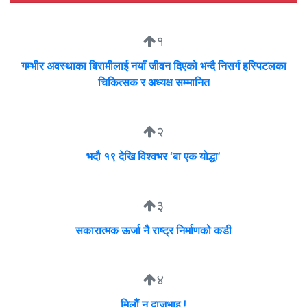
१
गम्भीर अवस्थाका बिरामीलाई नयाँ जीवन दिएको भन्दै निसर्ग हस्पिटलका
चिकित्सक र अध्यक्ष सम्मानित
२
भदौ १९ देखि विश्वभर ‘बा एक योद्धा’
३
सकारात्मक ऊर्जा नै राष्ट्र निर्माणको कडी
४
मिलौं न दाजुभाइ !