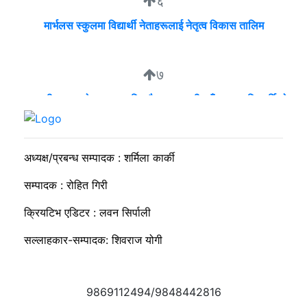
६
मार्भलस स्कुलमा विद्यार्थी नेताहरूलाई नेतृत्व विकास तालिम
७
व्यवसायी मुन्दडाको घरमा एकाबिहानै खानतलासी, पाँच घन्टापछि फर्कियो
प्रहरी
अध्यक्ष/प्रबन्ध सम्पादक : शर्मिला कार्की
सम्पादक : रोहित गिरी
क्रियटिभ एडिटर : लवन सिर्पाली
सल्लाहकार-सम्पादक: शिवराज योगी
9869112494/9848442816