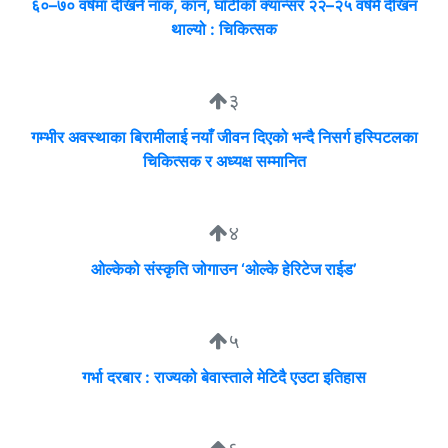
६०–७० वर्षमा देखिने नाक, कान, घाँटीको क्यान्सर २२–२५ वर्षमै देखिन
थाल्यो : चिकित्सक
३
गम्भीर अवस्थाका बिरामीलाई नयाँ जीवन दिएको भन्दै निसर्ग हस्पिटलका
चिकित्सक र अध्यक्ष सम्मानित
४
ओल्केको संस्कृति जोगाउन ‘ओल्के हेरिटेज राईड’
५
गर्भा दरबार : राज्यको बेवास्ताले मेटिदै एउटा इतिहास