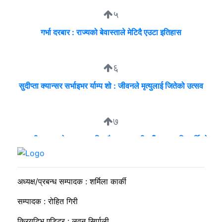
५
गर्भा दरबार : राज्यको बेवास्ताले मेटिदै एउटा इतिहास
६
सुदीप्ता क्यान्सर सर्भाइभर र्याम्प शो : जीवनले मृत्युलाई जितेको उत्सव
७
व्यवसायी मुन्दडाको घरमा एकाबिहानै खानतलासी, पाँच घन्टापछि फर्कियो
प्रहरी
अध्यक्ष/प्रबन्ध सम्पादक : शर्मिला कार्की
सम्पादक : रोहित गिरी
क्रियटिभ एडिटर : लवन सिर्पाली