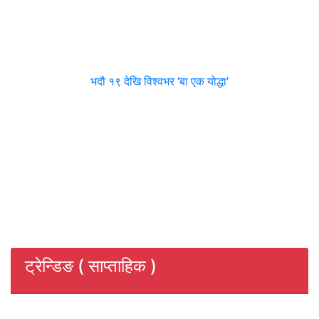
भदौ १९ देखि विश्वभर ‘बा एक योद्धा’
ट्रेन्डिङ ( साप्ताहिक )