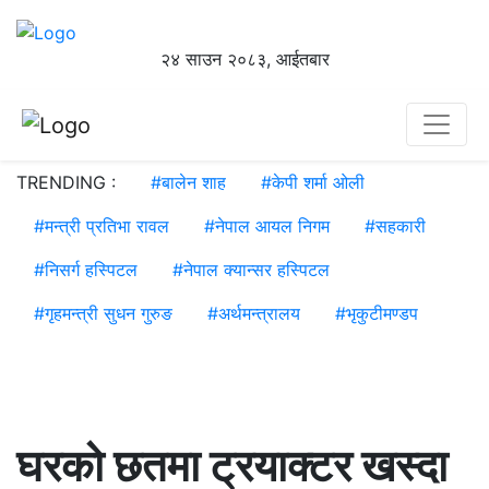
२४ साउन २०८३, आईतबार
TRENDING :
#
बालेन शाह
#
केपी शर्मा ओली
#
मन्त्री प्रतिभा रावल
#
नेपाल आयल निगम
#
सहकारी
#
निसर्ग हस्पिटल
#
नेपाल क्यान्सर हस्पिटल
#
गृहमन्त्री सुधन गुरुङ
#
अर्थमन्त्रालय
#
भृकुटीमण्डप
घरको छतमा ट्रयाक्टर खस्दा