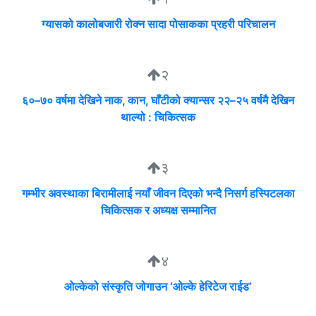
ग्यासको कालोबजारी रोक्न सादा पोसाकका प्रहरी परिचालन
२
६०–७० वर्षमा देखिने नाक, कान, घाँटीको क्यान्सर २२–२५ वर्षमै देखिन
थाल्यो : चिकित्सक
३
गम्भीर अवस्थाका बिरामीलाई नयाँ जीवन दिएको भन्दै निसर्ग हस्पिटलका
चिकित्सक र अध्यक्ष सम्मानित
४
ओल्केको संस्कृति जोगाउन ‘ओल्के हेरिटेज राईड’