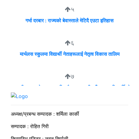
५
गर्भा दरबार : राज्यको बेवास्ताले मेटिदै एउटा इतिहास
६
मार्भलस स्कुलमा विद्यार्थी नेताहरूलाई नेतृत्व विकास तालिम
७
व्यवसायी मुन्दडाको घरमा एकाबिहानै खानतलासी, पाँच घन्टापछि फर्कियो
प्रहरी
अध्यक्ष/प्रबन्ध सम्पादक : शर्मिला कार्की
सम्पादक : रोहित गिरी
क्रियटिभ एडिटर : लवन सिर्पाली